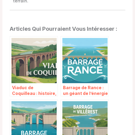
terrain.
Articles Qui Pourraient Vous Intéresser :
Viaduc de
Barrage de Rance :
Coquilleau : histoire,
un géant de l’énergie
architecture et
marémotrice en
secrets d’un
Bretagne
monument méconnu