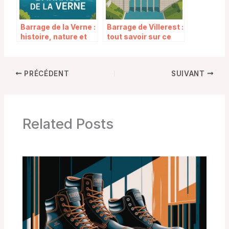
Barrage de la Verne :
Barrage de Villerest :
histoire, nature et
tout savoir sur ce
découverte d’un lieu
site emblématique
emblématique du
de la Loire
Var
PRÉCÉDENT
SUIVANT
Related Posts