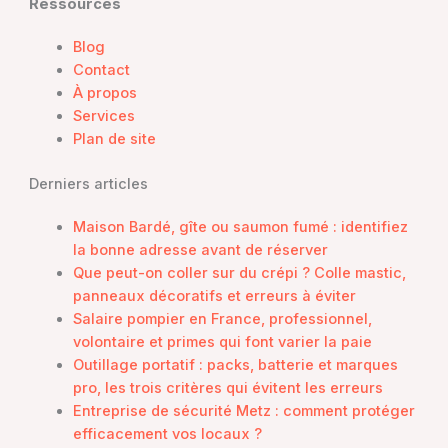
Ressources
et
la
Blog
technique
Contact
des
À propos
traverses
Services
pour
Plan de site
une
solidité
Derniers articles
durable
Maison Bardé, gîte ou saumon fumé : identifiez
la bonne adresse avant de réserver
Que peut-on coller sur du crépi ? Colle mastic,
panneaux décoratifs et erreurs à éviter
Salaire pompier en France, professionnel,
volontaire et primes qui font varier la paie
Outillage portatif : packs, batterie et marques
pro, les trois critères qui évitent les erreurs
Entreprise de sécurité Metz : comment protéger
efficacement vos locaux ?