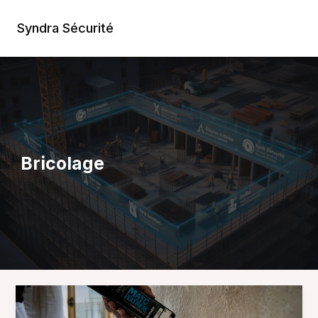
Aller
au
Syndra Sécurité
Main
contenu
Men
Bricolage