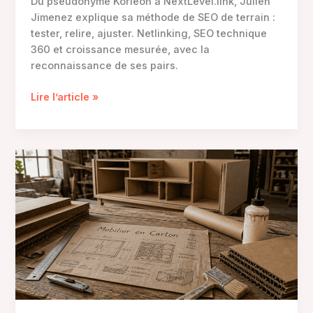
Du pseudonyme Korleon à NextLevel.link, Julien
Jimenez explique sa méthode de SEO de terrain :
tester, relire, ajuster. Netlinking, SEO technique
360 et croissance mesurée, avec la
reconnaissance de ses pairs.
Le
Lire l’article »
SEO
de
terrain
selon
Julien
Jimenez:
tester,
relire,
ajuster