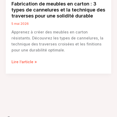
Fabrication de meubles en carton : 3
types de cannelures et la technique des
traverses pour une solidité durable
5 mai 2026
Apprenez à créer des meubles en carton
résistants. Découvrez les types de cannelures, la
technique des traverses croisées et les finitions
pour une durabilité optimale.
Fabrication
Lire l’article »
de
meubles
en
carton
:
3
types
de
cannelures