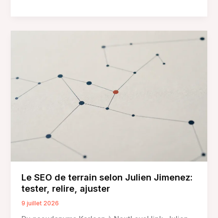
peut-
on
coller
sur
du
crépi
?
Colle
mastic,
panneaux
décoratifs
et
erreurs
à
éviter
Le SEO de terrain selon Julien Jimenez:
tester, relire, ajuster
9 juillet 2026