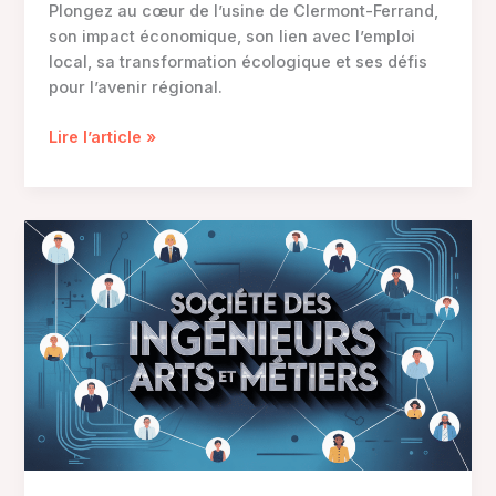
Plongez au cœur de l’usine de Clermont-Ferrand,
son impact économique, son lien avec l’emploi
local, sa transformation écologique et ses défis
pour l’avenir régional.
L’usine
Lire l’article »
de
Clermont-
Ferrand
:
histoire,
enjeux
et
perspectives
locales