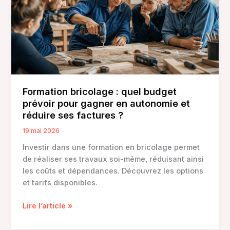
4
alternatives
pour
vos
travaux
Formation bricolage : quel budget
prévoir pour gagner en autonomie et
réduire ses factures ?
19 mai 2026
Investir dans une formation en bricolage permet
de réaliser ses travaux soi-même, réduisant ainsi
les coûts et dépendances. Découvrez les options
et tarifs disponibles.
Formation
Lire l’article »
bricolage
: