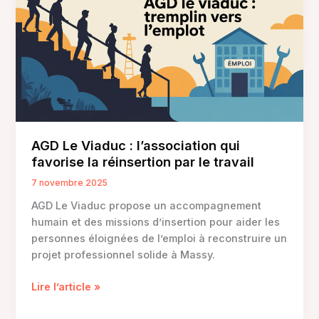
comprendre
ses
atouts,
parcours
et
opportunités
AGD Le Viaduc : l’association qui
favorise la réinsertion par le travail
7 novembre 2025
AGD Le Viaduc propose un accompagnement
humain et des missions d’insertion pour aider les
personnes éloignées de l’emploi à reconstruire un
projet professionnel solide à Massy.
AGD
Lire l’article »
Le