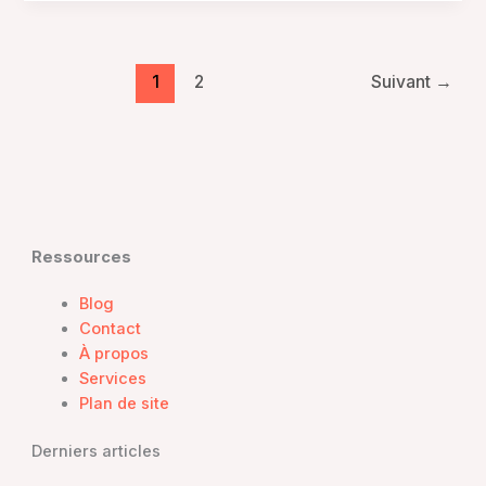
Viaduc
:
l’association
qui
1
2
Suivant
→
favorise
la
réinsertion
par
le
travail
Ressources
Blog
Contact
À propos
Services
Plan de site
Derniers articles