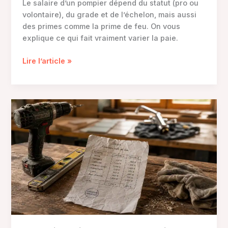
Le salaire d’un pompier dépend du statut (pro ou
volontaire), du grade et de l’échelon, mais aussi
des primes comme la prime de feu. On vous
explique ce qui fait vraiment varier la paie.
Salaire
Lire l’article »
pompier
en
France,
professionnel,
volontaire
et
primes
qui
font
varier
la
paie