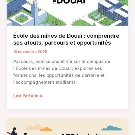
impact
au
cœur
de
l’ingénierie
École des mines de Douai : comprendre
ses atouts, parcours et opportunités
10 novembre 2025
Parcours, admissions et vie sur le campus de
l’École des mines de Douai : explorez ses
formations, les opportunités de carrière et
l’accompagnement étudiants.
École
Lire l’article »
des
mines
de
Douai
: