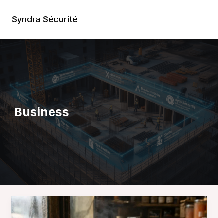
Aller
au
Syndra Sécurité
Main
contenu
Men
Business