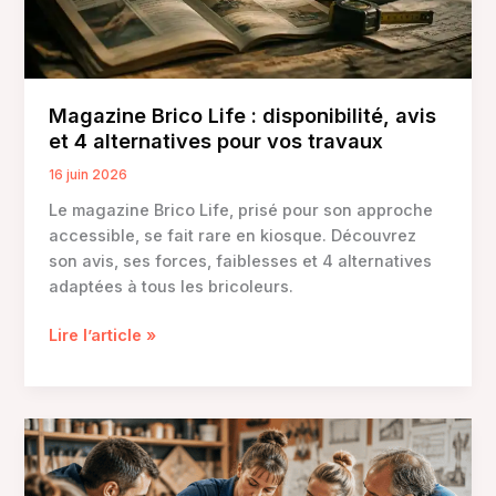
choisir
Magazine Brico Life : disponibilité, avis
et 4 alternatives pour vos travaux
16 juin 2026
Le magazine Brico Life, prisé pour son approche
accessible, se fait rare en kiosque. Découvrez
son avis, ses forces, faiblesses et 4 alternatives
adaptées à tous les bricoleurs.
Magazine
Lire l’article »
Brico
Life
:
disponibilité,
avis
et