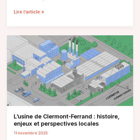
Société
Lire l’article »
industrielle
de
Mulhouse :
histoire,
influence
et
héritage
L’usine de Clermont-Ferrand : histoire,
enjeux et perspectives locales
11 novembre 2025