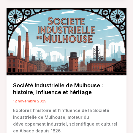
quel
budget
prévoir
pour
gagner
en
autonomie
et
réduire
ses
factures
?
Société industrielle de Mulhouse :
histoire, influence et héritage
12 novembre 2025
Explorez l’histoire et l’influence de la Société
Industrielle de Mulhouse, moteur du
développement industriel, scientifique et culturel
en Alsace depuis 1826.