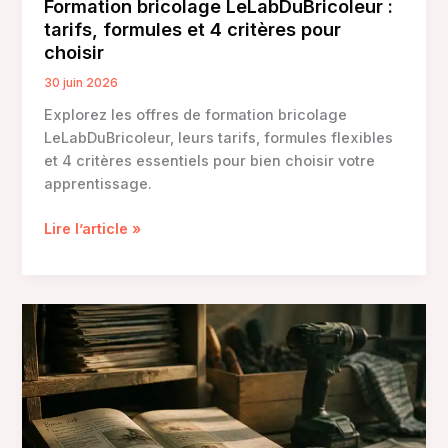
Formation bricolage LeLabDuBricoleur :
tarifs, formules et 4 critères pour
choisir
30 juin 2026
Explorez les offres de formation bricolage
LeLabDuBricoleur, leurs tarifs, formules flexibles
et 4 critères essentiels pour bien choisir votre
apprentissage.
Formation
Lire l’article »
bricolage
LeLabDuBricoleur
:
tarifs,
formules
et
4
critères
pour