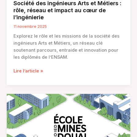
Société des ingénieurs Arts et Métiers :
rôle, réseau et impact au cœur de
l’ingénierie
11 novembre 2025
Explorez le rôle et les missions de la société des
ingénieurs Arts et Métiers, un réseau clé
soutenant parcours, entraide et innovation pour
les diplômés de l’ENSAM.
Société
Lire l’article »
des
ingénieurs
Arts
et
Métiers
:
rôle,
réseau
et