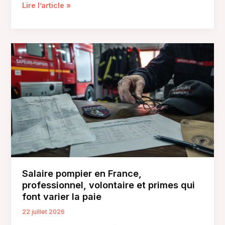
Maison
Lire l’article »
Bardé,
gîte
ou
saumon
fumé
:
identifiez
la
bonne
adresse
avant
de
réserver
Salaire pompier en France,
professionnel, volontaire et primes qui
font varier la paie
22 juillet 2026