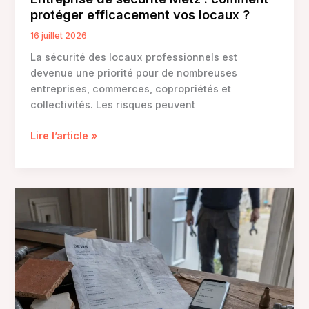
et
protéger efficacement vos locaux ?
marques
pro,
16 juillet 2026
les
La sécurité des locaux professionnels est
trois
devenue une priorité pour de nombreuses
critères
entreprises, commerces, copropriétés et
qui
collectivités. Les risques peuvent
évitent
les
Entreprise
Lire l’article »
erreurs
de
sécurité
Metz
:
comment
protéger
efficacement
vos
locaux
?