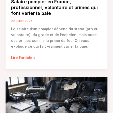
Salaire pompier en France,
éviter
professionnel, volontaire et primes qui
font varier la paie
22 juillet 2026
Le salaire d’un pompier dépend du statut (pro ou
volontaire), du grade et de l’échelon, mais aussi
des primes comme la prime de feu. On vous
explique ce qui fait vraiment varier la paie.
Salaire
Lire l’article »
pompier
en
France,
professionnel,
volontaire
et
primes
qui
font