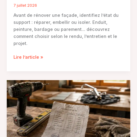
7 juillet 2026
Avant de rénover une façade, identifiez l’état du
support : réparer, embellir ou isoler. Enduit,
peinture, bardage ou parement… découvrez
comment choisir selon le rendu, l’entretien et le
projet.
Enduit,
Lire l’article »
bardage
ou
parement
:
quelle
solution
choisir
pour
rénover
une
façade