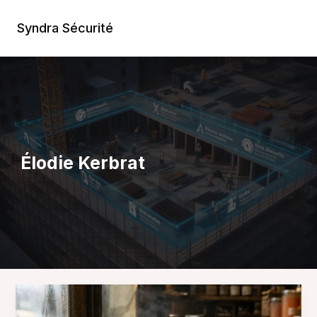
Aller
au
Syndra Sécurité
Main
contenu
Men
Élodie Kerbrat