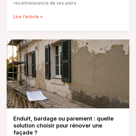
reconnaissance de ses pairs.
Le
Lire l’article »
SEO
de
terrain
selon
Julien
Jimenez:
tester,
relire,
ajuster
Enduit, bardage ou parement : quelle
solution choisir pour rénover une
façade ?