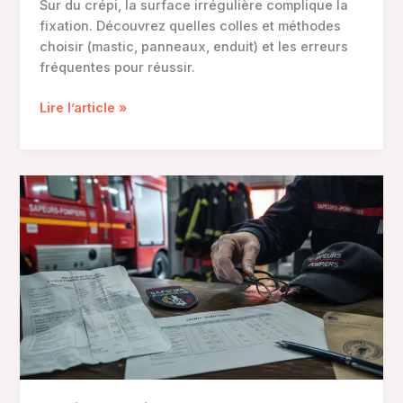
Sur du crépi, la surface irrégulière complique la
fixation. Découvrez quelles colles et méthodes
choisir (mastic, panneaux, enduit) et les erreurs
fréquentes pour réussir.
Que
Lire l’article »
peut-
on
coller
sur
du
crépi
?
Colle
mastic,
panneaux
décoratifs
et
erreurs
à