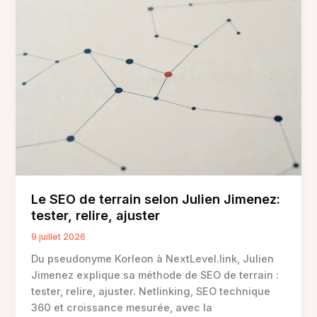
devis
clair,
urgence
dépannage
et
garanties
à
vérifier
Le SEO de terrain selon Julien Jimenez:
tester, relire, ajuster
9 juillet 2026
Du pseudonyme Korleon à NextLevel.link, Julien
Jimenez explique sa méthode de SEO de terrain :
tester, relire, ajuster. Netlinking, SEO technique
360 et croissance mesurée, avec la