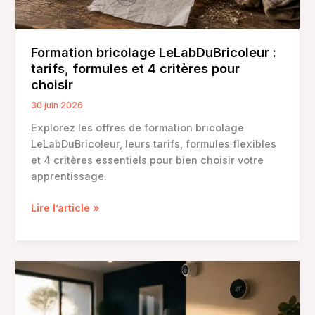
?
Formation bricolage LeLabDuBricoleur :
tarifs, formules et 4 critères pour
choisir
30 juin 2026
Explorez les offres de formation bricolage
LeLabDuBricoleur, leurs tarifs, formules flexibles
et 4 critères essentiels pour bien choisir votre
apprentissage.
Formation
Lire l’article »
bricolage
LeLabDuBricoleur
:
tarifs,
formules
et