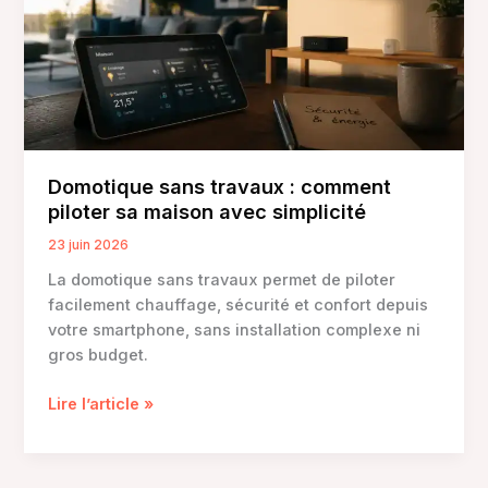
4
critères
pour
choisir
Domotique sans travaux : comment
piloter sa maison avec simplicité
23 juin 2026
La domotique sans travaux permet de piloter
facilement chauffage, sécurité et confort depuis
votre smartphone, sans installation complexe ni
gros budget.
Domotique
Lire l’article »
sans
travaux
: