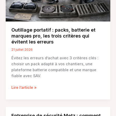
varier
la
paie
Outillage portatif : packs, batterie et
marques pro, les trois critères qui
évitent les erreurs
21 juillet 2026
Évitez les erreurs d’achat avec 3 critères clés :
choisir un pack adapté à vos chantiers, une
plateforme batterie compatible et une marque
fiable avec SAV.
Outillage
Lire l’article »
portatif
:
packs,
batterie
Entreprise de sécurité Metz : comment