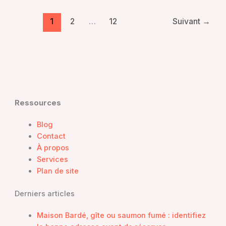
comment
piloter
1
2
…
12
Suivant
→
sa
maison
avec
simplicité
Ressources
Blog
Contact
À propos
Services
Plan de site
Derniers articles
Maison Bardé, gîte ou saumon fumé : identifiez