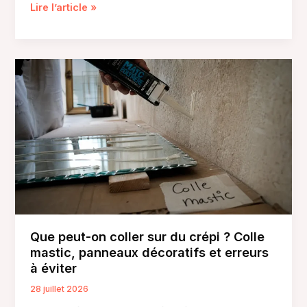
Maison
Lire l’article »
Bardé,
gîte
ou
saumon
fumé
:
identifiez
la
bonne
adresse
avant
de
réserver
Que peut-on coller sur du crépi ? Colle
mastic, panneaux décoratifs et erreurs
à éviter
28 juillet 2026