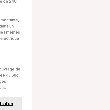
ce de 240
e montante,
 dans un
t les mêmes
 électrique
ouvrage de
rée du Sud,
ages
ent.
ts d’un