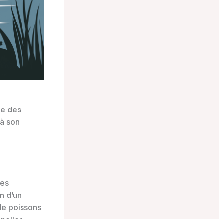
e des
 à son
des
n d’un
de poissons