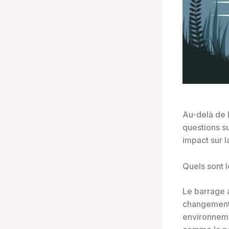
Au-delà de 
questions s
impact sur la
Quels sont l
Le barrage 
changements
environneme