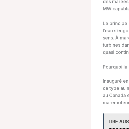
des marées 
MW capable 
Le principe 
l’eau s’engo
sens. À mar
turbines dan
quasi contin
Pourquoi la 
Inauguré en
ce type au 
au Canada et
marémoteurs
LIRE AUS
monume