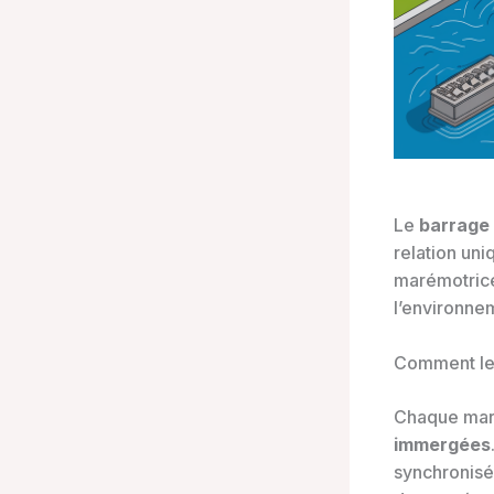
Le
barrage
relation uni
marémotrice 
l’environnem
Comment le 
Chaque maré
immergées
synchronisé