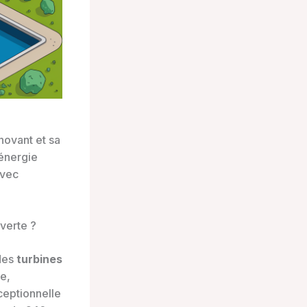
novant et sa
’énergie
avec
verte ?
 des
turbines
e,
ceptionnelle