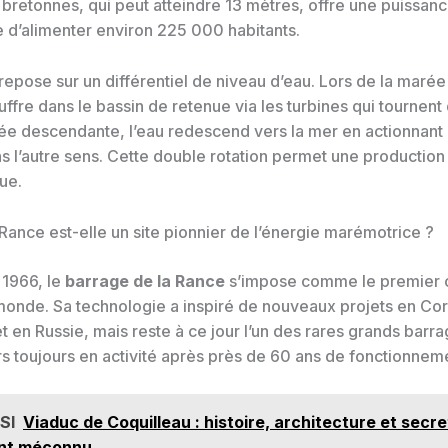
bretonnes, qui peut atteindre 13 mètres, offre une puissan
d’alimenter environ 225 000 habitants.
repose sur un différentiel de niveau d’eau. Lors de la maré
uffre dans le bassin de retenue via les turbines qui tournent
ée descendante, l’eau redescend vers la mer en actionnan
s l’autre sens. Cette double rotation permet une production
ue.
Rance est-elle un site pionnier de l’énergie marémotrice ?
 1966, le
barrage de la Rance
s’impose comme le premier 
monde. Sa technologie a inspiré de nouveaux projets en Co
 en Russie, mais reste à ce jour l’un des rares grands barr
 toujours en activité après près de 60 ans de fonctionnem
SI
Viaduc de Coquilleau : histoire, architecture et secre
nt méconnu