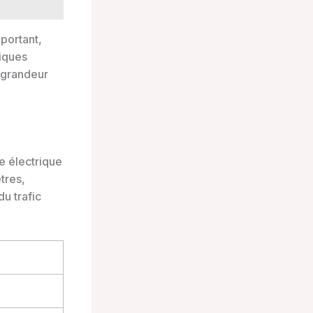
mportant,
tiques
e grandeur
e électrique
tres,
du trafic