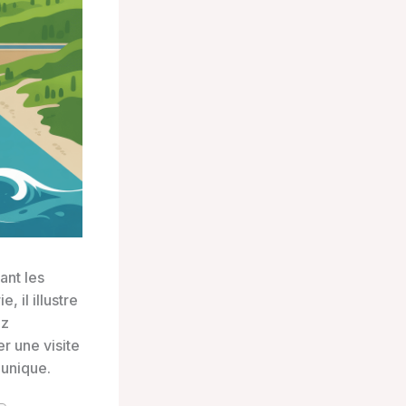
ant les
, il illustre
ez
r une visite
 unique.