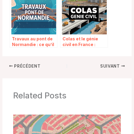
Travaux au pont de
Colas et le génie
Normandie : ce qu’il
civil en France :
faut savoir pour
expertises, métiers
anticiper vos
et engagements
déplacements
durables
PRÉCÉDENT
SUIVANT
Related Posts