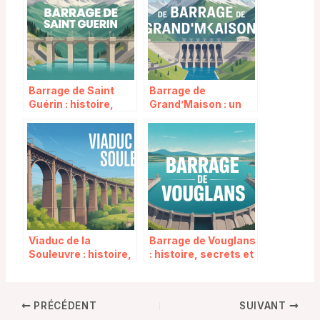
Barrage de Saint
Barrage de
Guérin : histoire,
Grand’Maison : un
découverte et
géant de
secrets d’un site
l’hydroélectricité au
d’exception
cœur des Alpes
Viaduc de la
Barrage de Vouglans
Souleuvre : histoire,
: histoire, secrets et
records et émotions
atouts d’un géant du
fortes en Normandie
Jura
PRÉCÉDENT
SUIVANT