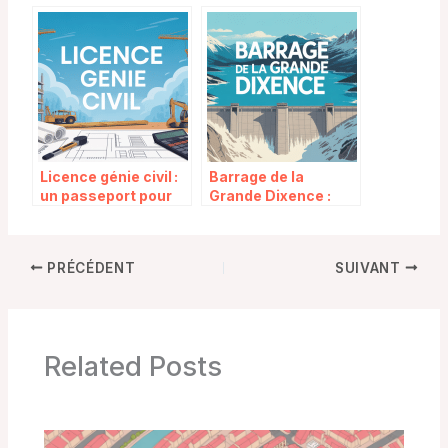
collective des
et activités autour
travaux publics :
d’un haut lieu du
droits, salaires et
Massif central
obligations
Licence génie civil :
Barrage de la
un passeport pour
Grande Dixence :
les métiers du
entre prouesse
bâtiment et des
technique et
infrastructures
patrimoine suisse
PRÉCÉDENT
SUIVANT
Related Posts