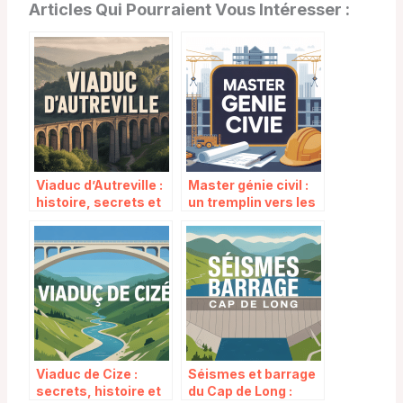
Articles Qui Pourraient Vous Intéresser :
Viaduc d’Autreville :
Master génie civil :
histoire, secrets et
un tremplin vers les
atouts d’un
métiers de la
monument méconnu
construction
Viaduc de Cize :
Séismes et barrage
secrets, histoire et
du Cap de Long :