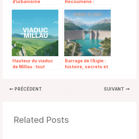
d’urbanisme
Recoumène :
Toulouse : guide
histoire, secrets et
pratique pour
tourisme au cœur de
comprendre et agir
la Haute-Loire
Hauteur du viaduc
Barrage de l’Aigle :
de Millau : tout
histoire, secrets et
savoir sur ce géant
attraits d’un géant
architectural
du Massif central
PRÉCÉDENT
SUIVANT
Related Posts