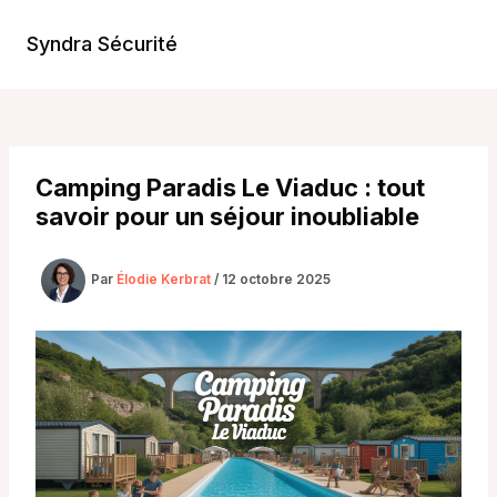
Aller
au
Syndra Sécurité
Main
contenu
Men
Camping Paradis Le Viaduc : tout
savoir pour un séjour inoubliable
Par
Élodie Kerbrat
/
12 octobre 2025