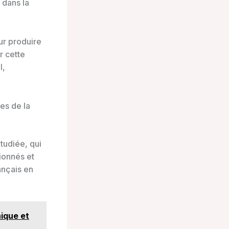
 dans la
ur produire
r cette
l,
es de la
tudiée, qui
ionnés et
ançais en
ique et