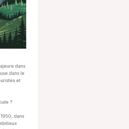
ajeure dans
euse dans le
uristes et
pale ?
 1950, dans
mbitieux