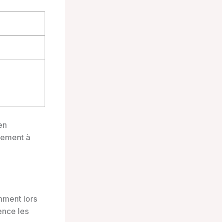
en
vement à
mment lors
ence les