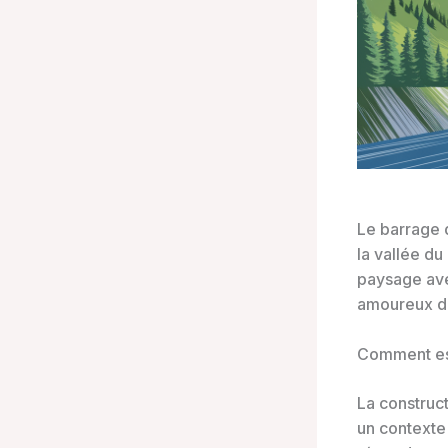
Le barrage
la vallée du
paysage avey
amoureux de
Comment est
La construc
un contexte 