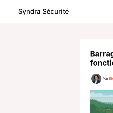
Aller
au
Syndra Sécurité
contenu
Barrag
foncti
Par
Él