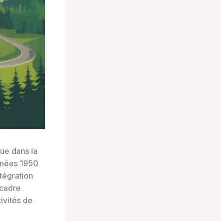
que dans la
nnées 1950
tégration
 cadre
ivités de