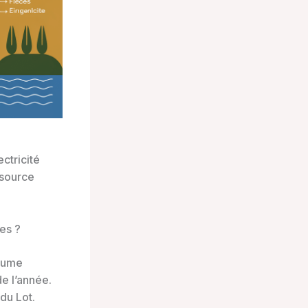
ctricité
 source
.
es ?
olume
de l’année.
du Lot.