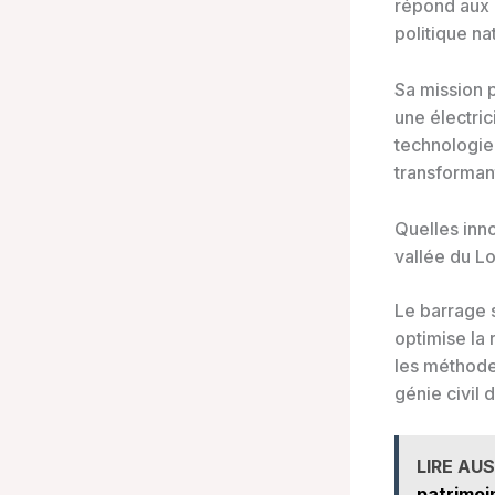
répond aux
politique n
Sa mission p
une électric
technologie 
transforman
Quelles inn
vallée du Lo
Le barrage 
optimise la 
les méthode
génie civil
LIRE AUS
patrimoi