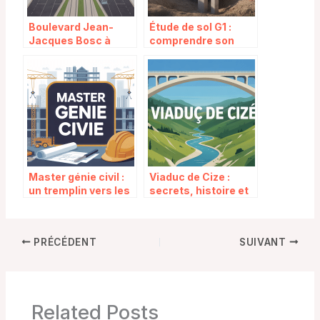
Boulevard Jean-
Étude de sol G1 :
Jacques Bosc à
comprendre son
Bordeaux et Bègles :
importance en
histoire, vie et
amont d’un projet de
projets
construction
Master génie civil :
Viaduc de Cize :
un tremplin vers les
secrets, histoire et
métiers de la
visite de ce géant
construction
d’ingénierie
PRÉCÉDENT
SUIVANT
Related Posts